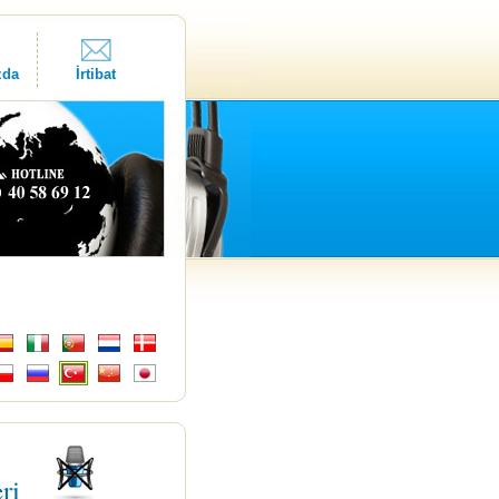
zda
İrtibat
eri