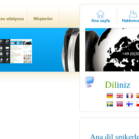
es stüdyosu
Müşteriler
Ana sayfa
Hakkımı
Dil
iniz
Ana dil spikerl