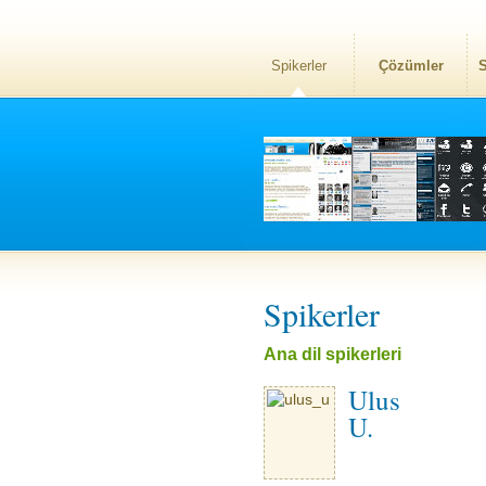
Spikerler
Çözümler
S
Spikerler
Ana dil spikerleri
Ulus
U.