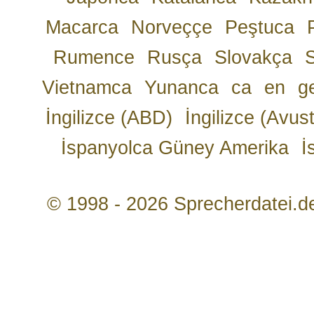
Macarca
Norveççe
Peştuca
Rumence
Rusça
Slovakça
Vietnamca
Yunanca
ca
en
g
İngilizce (ABD)
İngilizce (Avust
İspanyolca Güney Amerika
İ
© 1998 - 2026 Sprecherdatei.d