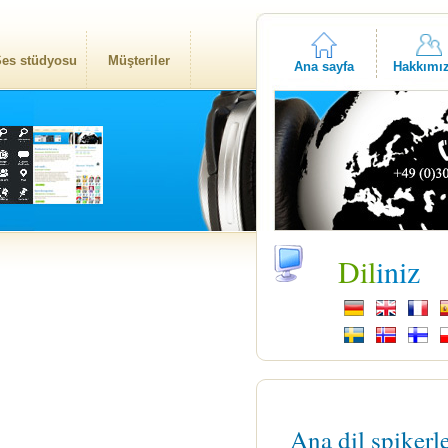
es stüdyosu
Müşteriler
Ana sayfa
Hakkımı
Dil
iniz
Ana dil spikerl