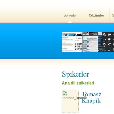
Spikerler
Çözümler
S
Spikerler
Ana dil spikerleri
Tomasz
Knapik