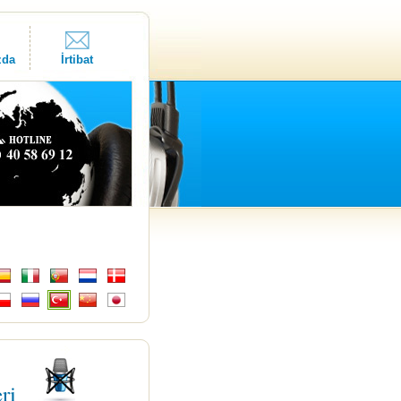
zda
İrtibat
eri