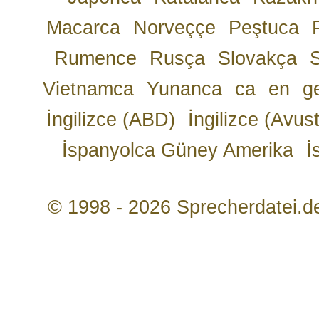
Macarca
Norveççe
Peştuca
Rumence
Rusça
Slovakça
Vietnamca
Yunanca
ca
en
g
İngilizce (ABD)
İngilizce (Avust
İspanyolca Güney Amerika
İ
© 1998 - 2026 Sprecherdatei.d