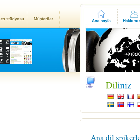
es stüdyosu
Müşteriler
Ana sayfa
Hakkımı
Dil
iniz
n
Ana dil spikerl