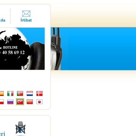
zda
İrtibat
eri