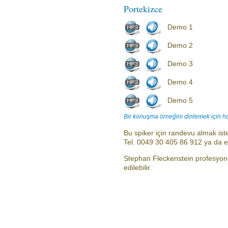
Portekizce
Demo 1
Demo 2
Demo 3
Demo 4
Demo 5
Bir konuşma örneğini dinlemek için h
Bu spiker için randevu almak iste
Tel. 0049 30 405 86 912 ya da 
Stephan Fleckenstein profesyone
edilebilir.