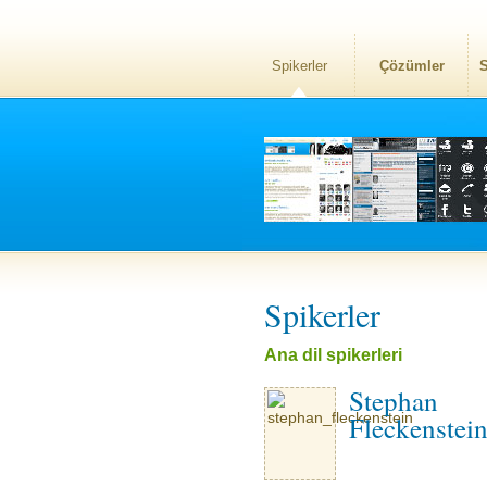
Spikerler
Çözümler
S
Spikerler
Ana dil spikerleri
Stephan
Fleckenstei