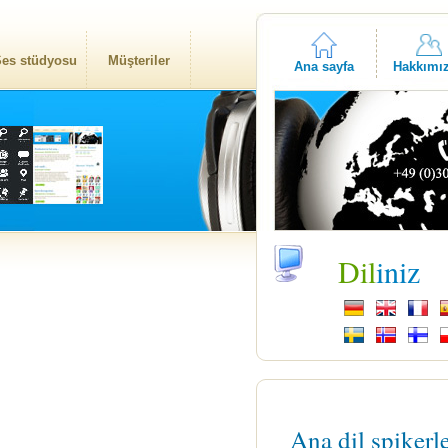
es stüdyosu
Müşteriler
Ana sayfa
Hakkımı
Dil
iniz
Ana dil spikerl