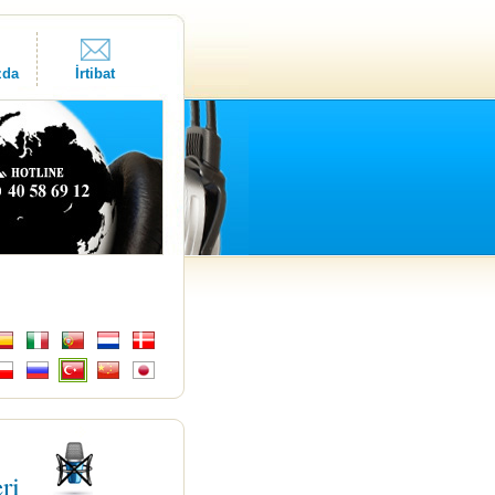
zda
İrtibat
eri