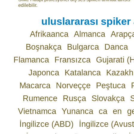
edilebilir.
uluslararası spiker 
Afrikaanca
Almanca
Arapç
Boşnakça
Bulgarca
Danca
Flamanca
Fransızca
Gujarati (
Japonca
Katalanca
Kazakh
Macarca
Norveççe
Peştuca
Rumence
Rusça
Slovakça
Vietnamca
Yunanca
ca
en
g
İngilizce (ABD)
İngilizce (Avust