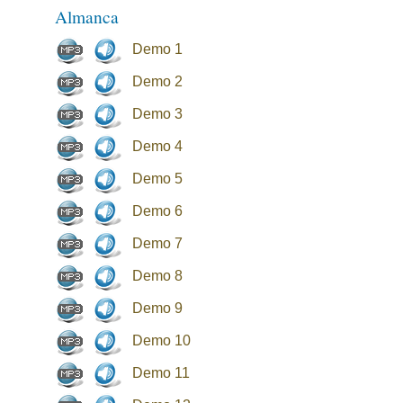
Almanca
Demo 1
Demo 2
Demo 3
Demo 4
Demo 5
Demo 6
Demo 7
Demo 8
Demo 9
Demo 10
Demo 11