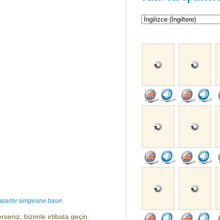
oparlör simgesine basın
rseniz, bizimle irtibata geçin.