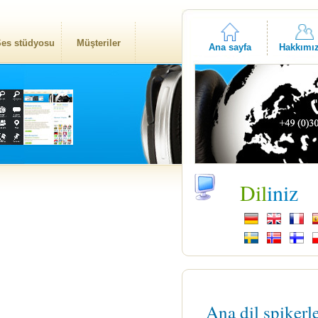
es stüdyosu
Müşteriler
Ana sayfa
Hakkımı
Dil
iniz
Ana dil spikerl