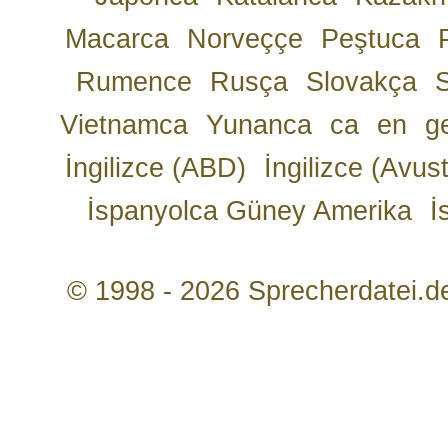
Macarca
Norveççe
Peştuca
Rumence
Rusça
Slovakça
Vietnamca
Yunanca
ca
en
g
İngilizce (ABD)
İngilizce (Avust
İspanyolca Güney Amerika
İ
© 1998 - 2026 Sprecherdatei.d