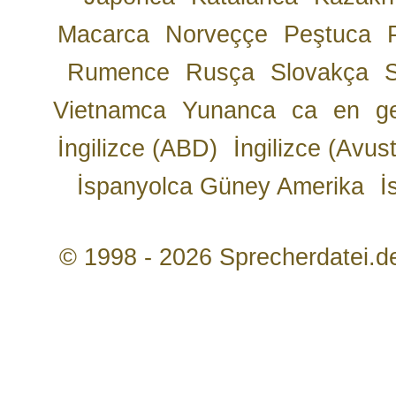
Macarca
Norveççe
Peştuca
Rumence
Rusça
Slovakça
Vietnamca
Yunanca
ca
en
g
İngilizce (ABD)
İngilizce (Avust
İspanyolca Güney Amerika
İ
© 1998 - 2026 Sprecherdatei.d