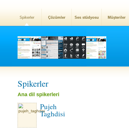
Spikerler
Çözümler
Ses stüdyosu
Müşteriler
Spikerler
Ana dil spikerleri
Pujeh
Taghdisi