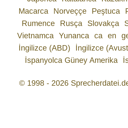
Macarca
Norveççe
Peştuca
Rumence
Rusça
Slovakça
Vietnamca
Yunanca
ca
en
g
İngilizce (ABD)
İngilizce (Avust
İspanyolca Güney Amerika
İ
© 1998 - 2026 Sprecherdatei.d