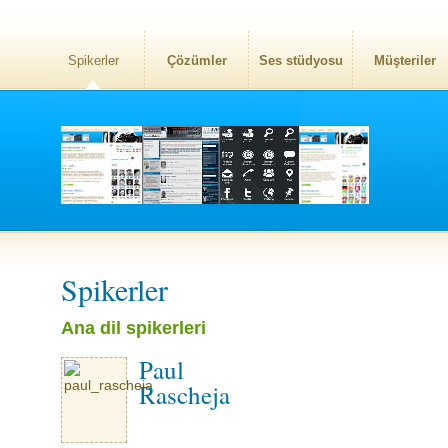
Spikerler
Çözümler
Ses stüdyosu
Müşteriler
Spikerler
Ana dil spikerleri
Paul
Rascheja