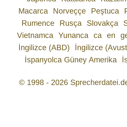
Macarca
Norveççe
Peştuca
Rumence
Rusça
Slovakça
Vietnamca
Yunanca
ca
en
g
İngilizce (ABD)
İngilizce (Avust
İspanyolca Güney Amerika
İ
© 1998 - 2026 Sprecherdatei.d