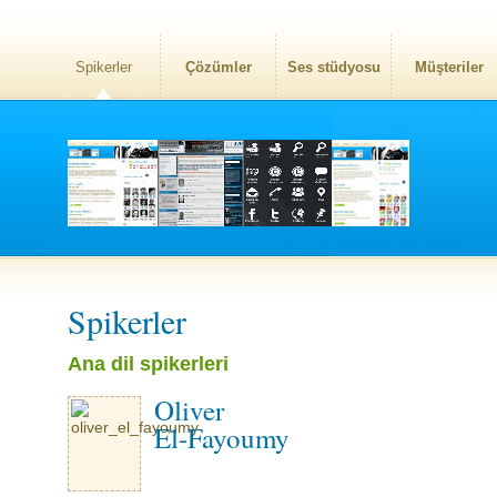
Spikerler
Çözümler
Ses stüdyosu
Müşteriler
Spikerler
Ana dil spikerleri
Oliver
El-Fayoumy