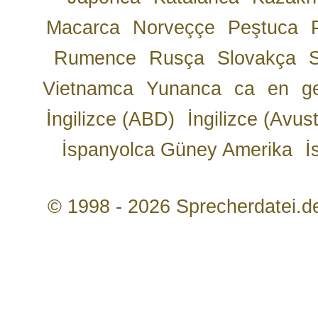
Macarca
Norveççe
Peştuca
Rumence
Rusça
Slovakça
Vietnamca
Yunanca
ca
en
g
İngilizce (ABD)
İngilizce (Avust
İspanyolca Güney Amerika
İ
© 1998 - 2026 Sprecherdatei.d