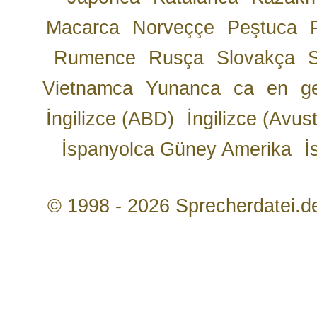
Macarca
Norveççe
Peştuca
Rumence
Rusça
Slovakça
Vietnamca
Yunanca
ca
en
g
İngilizce (ABD)
İngilizce (Avust
İspanyolca Güney Amerika
İ
© 1998 - 2026 Sprecherdatei.d