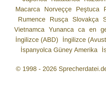
Macarca
Norveççe
Peştuca
Rumence
Rusça
Slovakça
Vietnamca
Yunanca
ca
en
g
İngilizce (ABD)
İngilizce (Avust
İspanyolca Güney Amerika
İ
© 1998 - 2026 Sprecherdatei.d