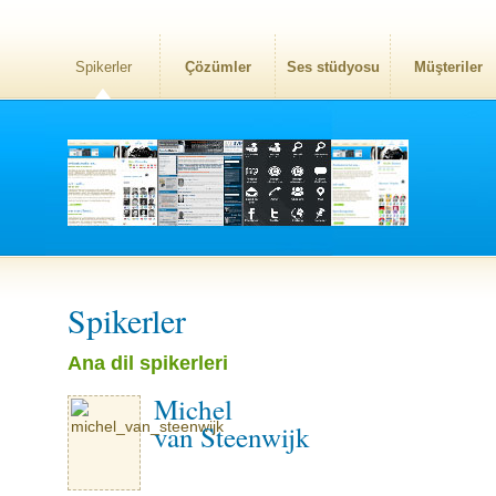
Spikerler
Çözümler
Ses stüdyosu
Müşteriler
Spikerler
Ana dil spikerleri
Michel
van Steenwijk