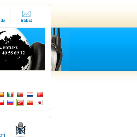
zda
İrtibat
eri