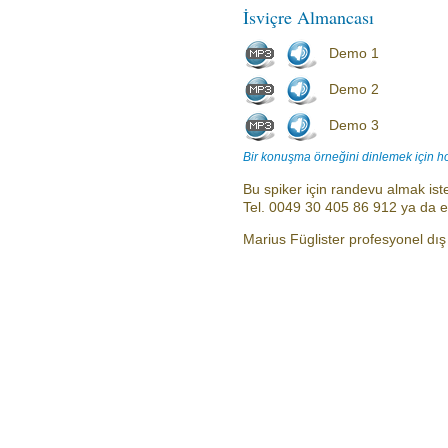
İsviçre Almancası
Demo 1
Demo 2
Demo 3
Bir konuşma örneğini dinlemek için h
Bu spiker için randevu almak iste
Tel. 0049 30 405 86 912 ya da 
Marius Füglister profesyonel dış s