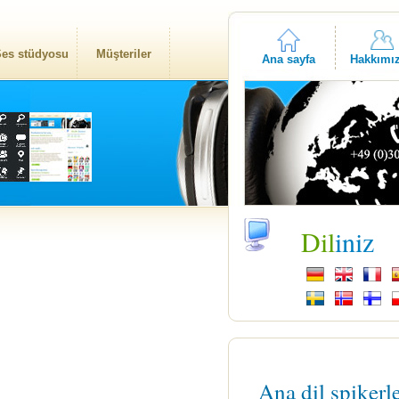
es stüdyosu
Müşteriler
Ana sayfa
Hakkımı
Dil
iniz
Ana dil spikerl