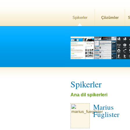
Spikerler
Çözümler
S
Spikerler
Ana dil spikerleri
Marius
Füglister