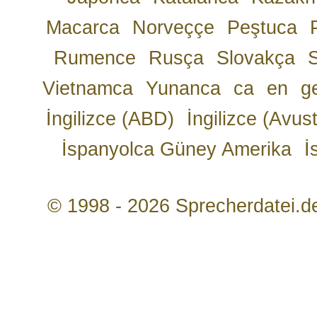
Macarca
Norveççe
Peştuca
Rumence
Rusça
Slovakça
Vietnamca
Yunanca
ca
en
g
İngilizce (ABD)
İngilizce (Avust
İspanyolca Güney Amerika
İ
© 1998 - 2026 Sprecherdatei.d