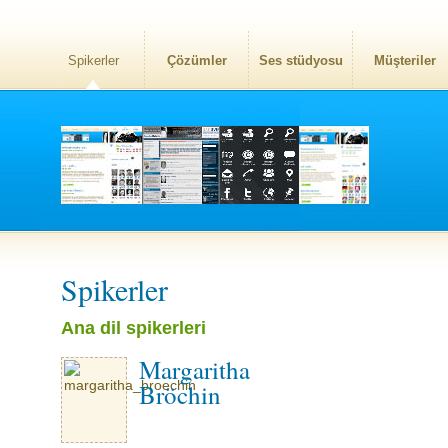
Spikerler
Çözümler
Ses stüdyosu
Müşteriler
Spikerler
Ana dil spikerleri
Margaritha
Bröchin