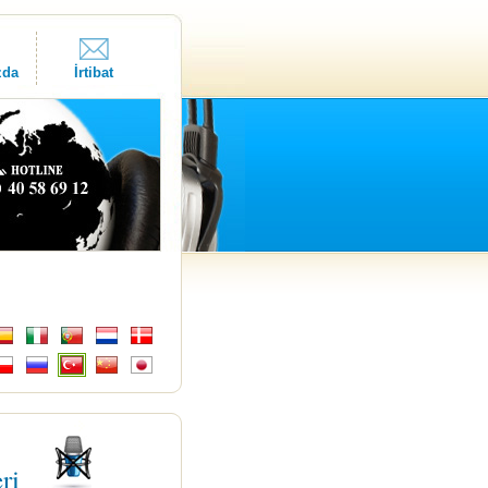
zda
İrtibat
eri