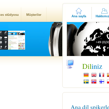
es stüdyosu
Müşteriler
Ana sayfa
Hakkımı
Dil
iniz
Ana dil spikerl