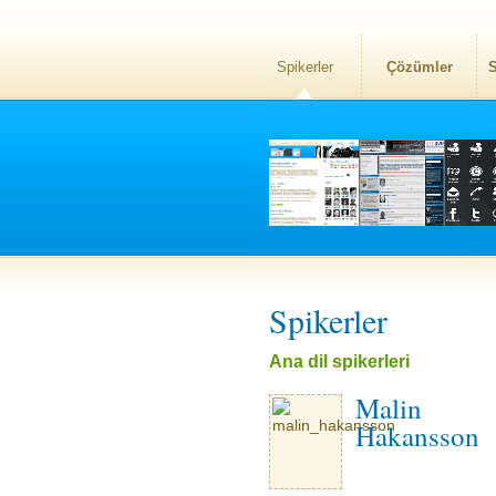
Spikerler
Çözümler
S
Spikerler
Ana dil spikerleri
Malin
Hakansson