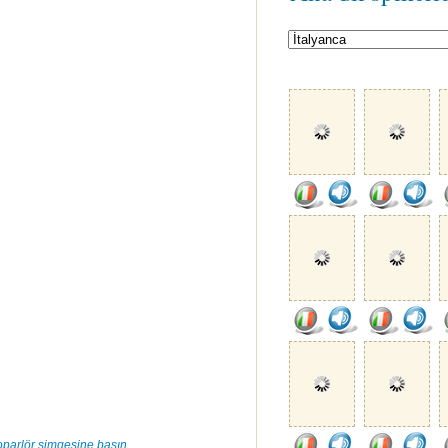
oparlör simgesine basın