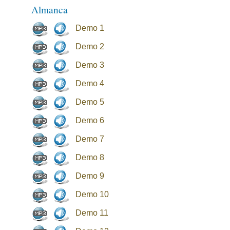
Almanca
Demo 1
Demo 2
Demo 3
Demo 4
Demo 5
Demo 6
Demo 7
Demo 8
Demo 9
Demo 10
Demo 11