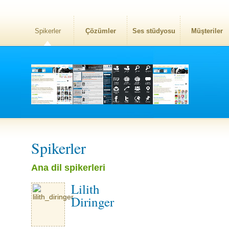
Spikerler
Çözümler
Ses stüdyosu
Müşteriler
Spikerler
Ana dil spikerleri
Lilith
Diringer