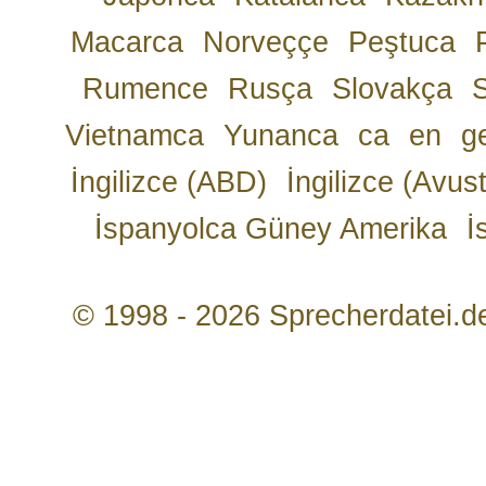
Macarca
Norveççe
Peştuca
Rumence
Rusça
Slovakça
Vietnamca
Yunanca
ca
en
g
İngilizce (ABD)
İngilizce (Avust
İspanyolca Güney Amerika
İ
© 1998 - 2026 Sprecherdatei.d