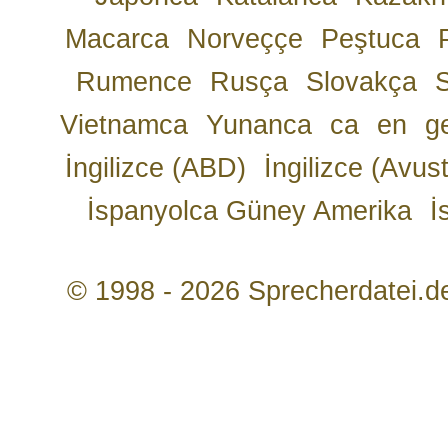
Macarca
Norveççe
Peştuca
Rumence
Rusça
Slovakça
Vietnamca
Yunanca
ca
en
g
İngilizce (ABD)
İngilizce (Avust
İspanyolca Güney Amerika
İ
© 1998 - 2026 Sprecherdatei.d