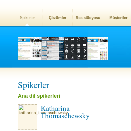
Spikerler
Çözümler
Ses stüdyosu
Müşteriler
Spikerler
Ana dil spikerleri
Katharina
Thomaschewsky