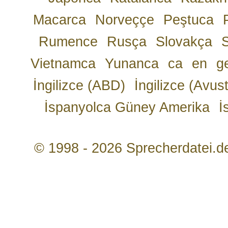
Macarca
Norveççe
Peştuca
Rumence
Rusça
Slovakça
Vietnamca
Yunanca
ca
en
g
İngilizce (ABD)
İngilizce (Avust
İspanyolca Güney Amerika
İ
© 1998 - 2026 Sprecherdatei.d