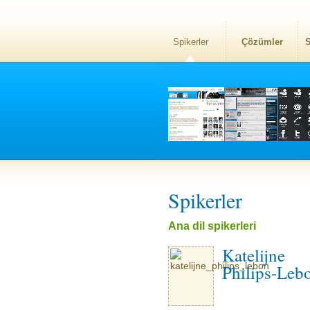
Spikerler
Çözümler
S
Spikerler
Ana dil spikerleri
Katelijne
Philips-Leb