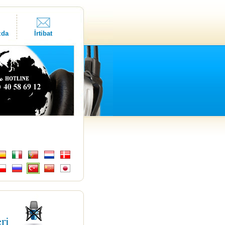
zda
İrtibat
eri