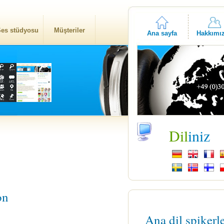
es stüdyosu
Müşteriler
Ana sayfa
Hakkımı
Dil
iniz
on
Ana dil spikerl