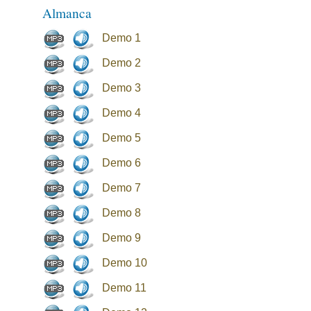
Almanca
Demo 1
Demo 2
Demo 3
Demo 4
Demo 5
Demo 6
Demo 7
Demo 8
Demo 9
Demo 10
Demo 11