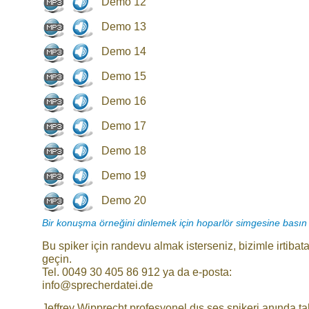
Demo 12
Demo 13
Demo 14
Demo 15
Demo 16
Demo 17
Demo 18
Demo 19
Demo 20
Bir konuşma örneğini dinlemek için hoparlör simgesine basın
Bu spiker için randevu almak isterseniz, bizimle irtibat
geçin.
Tel. 0049 30 405 86 912 ya da e-posta:
info@sprecherdatei.de
Jeffrey Wipprecht profesyonel dış ses spikeri anında ta