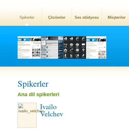
Spikerler
Çözümler
Ses stüdyosu
Müşteriler
Spikerler
Ana dil spikerleri
Ivailo
Velchev