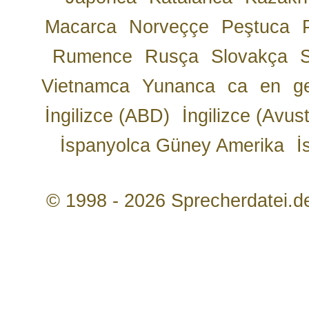
Macarca
Norveççe
Peştuca
Rumence
Rusça
Slovakça
Vietnamca
Yunanca
ca
en
g
İngilizce (ABD)
İngilizce (Avust
İspanyolca Güney Amerika
İ
© 1998 - 2026 Sprecherdatei.d