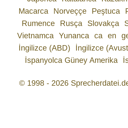
Macarca
Norveççe
Peştuca
Rumence
Rusça
Slovakça
Vietnamca
Yunanca
ca
en
g
İngilizce (ABD)
İngilizce (Avust
İspanyolca Güney Amerika
İ
© 1998 - 2026 Sprecherdatei.d