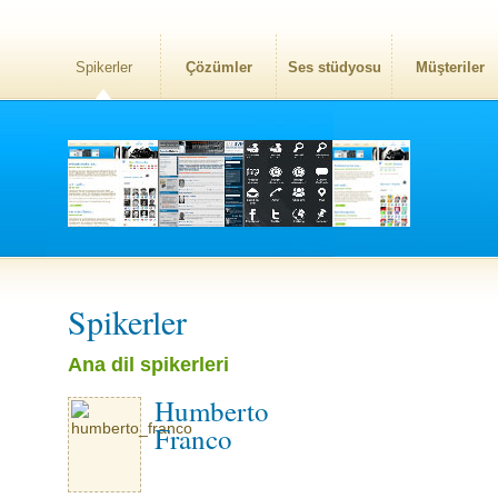
Spikerler
Çözümler
Ses stüdyosu
Müşteriler
Spikerler
Ana dil spikerleri
Humberto
Franco