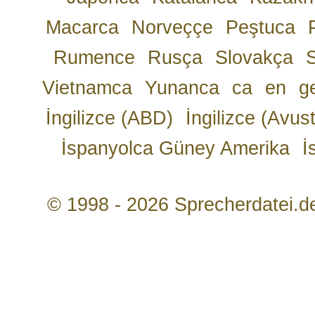
Macarca
Norveççe
Peştuca
Rumence
Rusça
Slovakça
Vietnamca
Yunanca
ca
en
g
İngilizce (ABD)
İngilizce (Avust
İspanyolca Güney Amerika
İ
© 1998 - 2026 Sprecherdatei.d