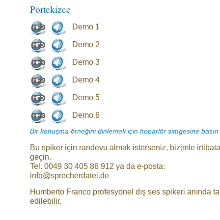
Portekizce
Demo 1
Demo 2
Demo 3
Demo 4
Demo 5
Demo 6
Bir konuşma örneğini dinlemek için hoparlör simgesine basın
Bu spiker için randevu almak isterseniz, bizimle irtibat
geçin.
Tel. 0049 30 405 86 912 ya da e-posta:
info@sprecherdatei.de
Humberto Franco profesyonel dış ses spikeri anında ta
edilebilir.