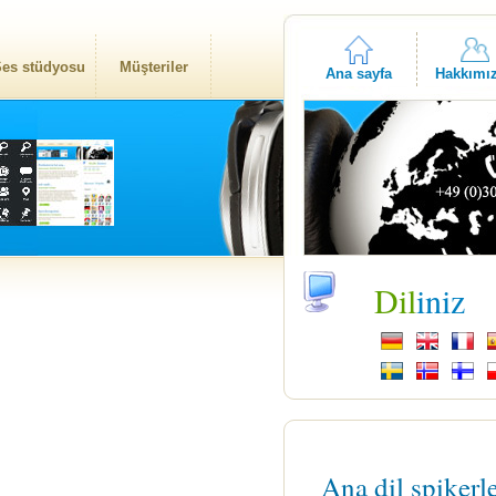
es stüdyosu
Müşteriler
Ana sayfa
Hakkımı
Dil
iniz
Ana dil spikerl