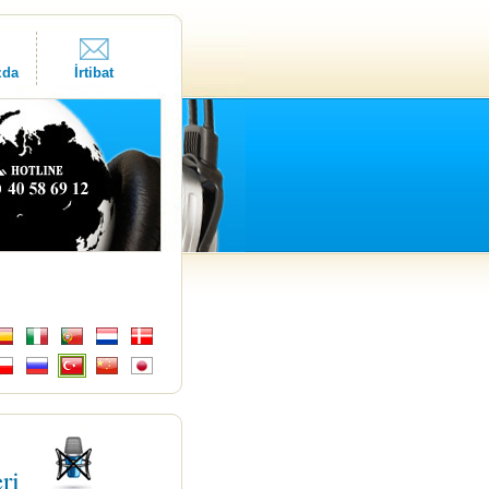
zda
İrtibat
eri