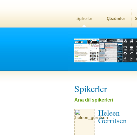
Spikerler
Çözümler
S
Spikerler
Ana dil spikerleri
Heleen
Gerritsen