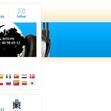
zda
İrtibat
eri