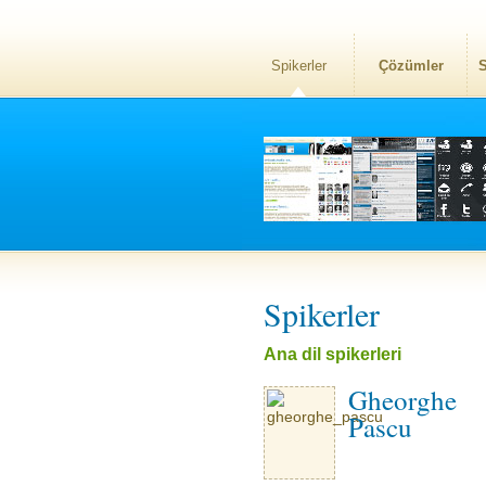
Spikerler
Çözümler
S
Spikerler
Ana dil spikerleri
Gheorghe
Pascu