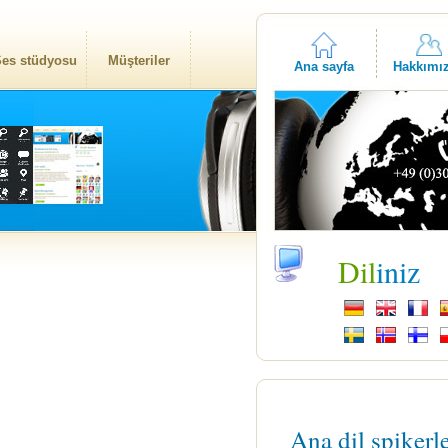
es stüdyosu
Müşteriler
Ana sayfa
Hakkımı
Dil
iniz
Ana dil spikerl