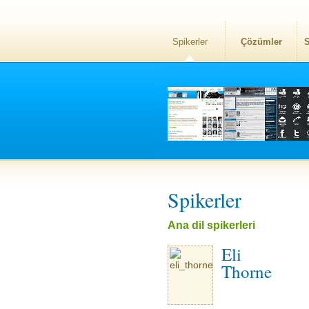
Spikerler
Çözümler
S
Spikerler
Ana dil spikerleri
Eli
Thorne