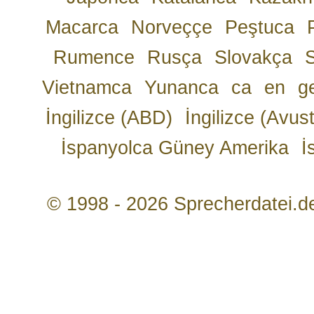
Macarca
Norveççe
Peştuca
Rumence
Rusça
Slovakça
Vietnamca
Yunanca
ca
en
g
İngilizce (ABD)
İngilizce (Avust
İspanyolca Güney Amerika
İ
© 1998 - 2026 Sprecherdatei.d