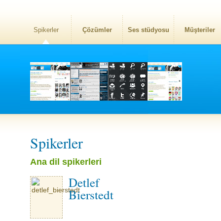
Spikerler
Çözümler
Ses stüdyosu
Müşteriler
Spikerler
Ana dil spikerleri
Detlef
Bierstedt