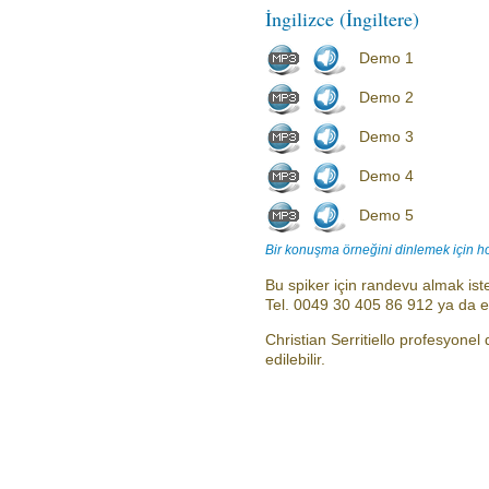
İngilizce (İngiltere)
Demo 1
Demo 2
Demo 3
Demo 4
Demo 5
Bir konuşma örneğini dinlemek için h
Bu spiker için randevu almak iste
Tel. 0049 30 405 86 912 ya da 
Christian Serritiello profesyonel
edilebilir.