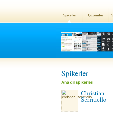
Spikerler
Çözümler
S
Spikerler
Ana dil spikerleri
Christian
Serritiello