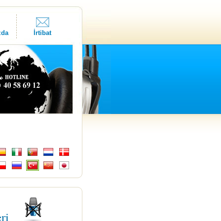
zda
İrtibat
eri