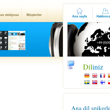
es stüdyosu
Müşteriler
Ana sayfa
Hakkımı
Dil
iniz
Ana dil spikerl