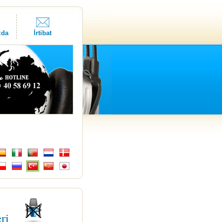
zda
İrtibat
eri