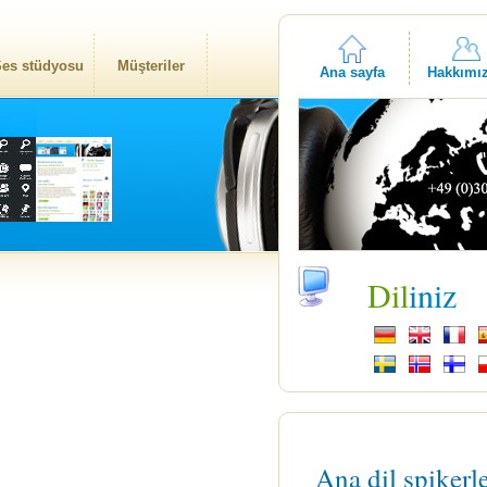
es stüdyosu
Müşteriler
Ana sayfa
Hakkımı
Dil
iniz
Ana dil spikerl