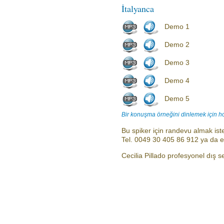
İtalyanca
Demo 1
Demo 2
Demo 3
Demo 4
Demo 5
Bir konuşma örneğini dinlemek için h
Bu spiker için randevu almak iste
Tel. 0049 30 405 86 912 ya da 
Cecilia Pillado profesyonel dış se