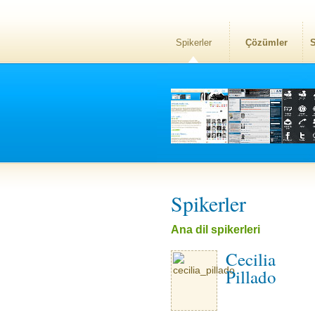
Spikerler
Çözümler
S
Spikerler
Ana dil spikerleri
Cecilia
Pillado