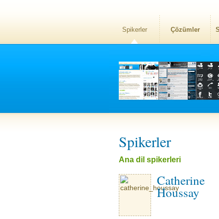
Spikerler
Çözümler
S
Spikerler
Ana dil spikerleri
Catherine
Houssay