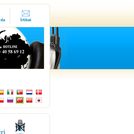
zda
İrtibat
eri