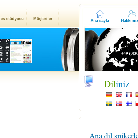
es stüdyosu
Müşteriler
Ana sayfa
Hakkımı
Dil
iniz
Ana dil spikerl