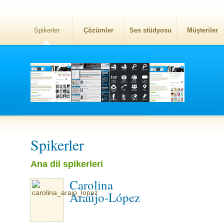
Spikerler
Çözümler
Ses stüdyosu
Müşteriler
Spikerler
Ana dil spikerleri
Carolina
Araújo-López