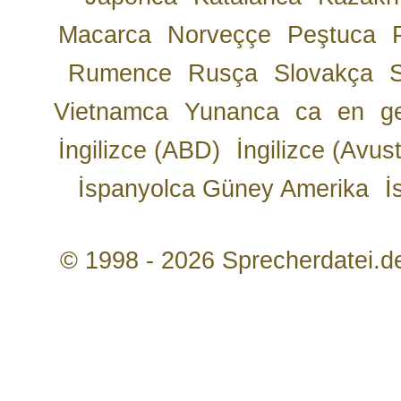
Macarca
Norveççe
Peştuca
Rumence
Rusça
Slovakça
Vietnamca
Yunanca
ca
en
g
İngilizce (ABD)
İngilizce (Avust
İspanyolca Güney Amerika
İ
© 1998 - 2026 Sprecherdatei.d