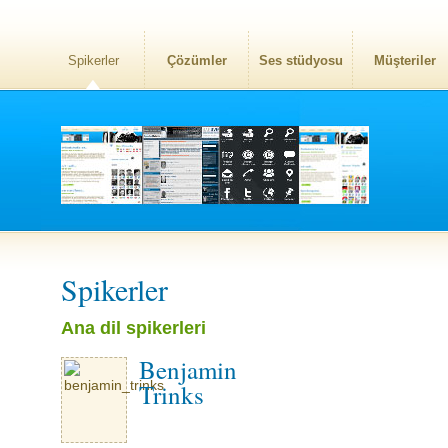
Spikerler
Çözümler
Ses stüdyosu
Müşteriler
Spikerler
Ana dil spikerleri
Benjamin
Trinks