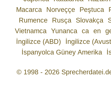
Macarca
Norveççe
Peştuca
Rumence
Rusça
Slovakça
Vietnamca
Yunanca
ca
en
g
İngilizce (ABD)
İngilizce (Avust
İspanyolca Güney Amerika
İ
© 1998 - 2026 Sprecherdatei.d