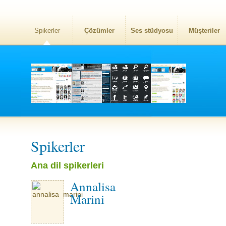
Spikerler
Çözümler
Ses stüdyosu
Müşteriler
Spikerler
Ana dil spikerleri
Annalisa
Marini