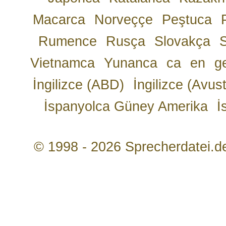
Macarca
Norveççe
Peştuca
Rumence
Rusça
Slovakça
Vietnamca
Yunanca
ca
en
g
İngilizce (ABD)
İngilizce (Avust
İspanyolca Güney Amerika
İ
© 1998 - 2026 Sprecherdatei.d