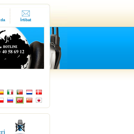
zda
İrtibat
eri