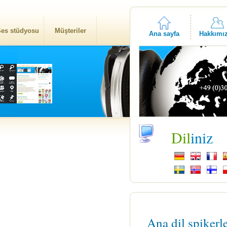
es stüdyosu
Müşteriler
Ana sayfa
Hakkımı
Dil
iniz
Ana dil spikerl