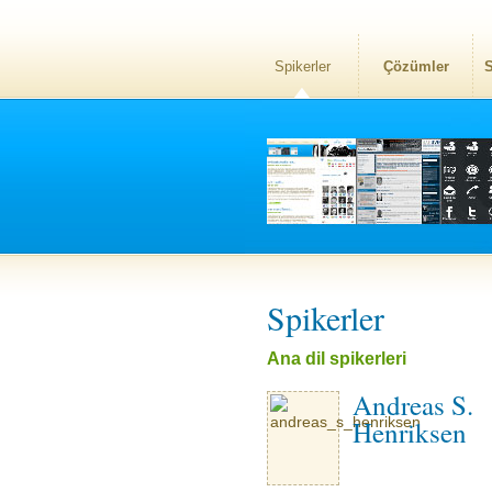
Spikerler
Çözümler
S
Spikerler
Ana dil spikerleri
Andreas S.
Henriksen