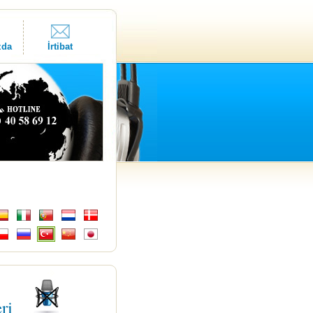
zda
İrtibat
eri