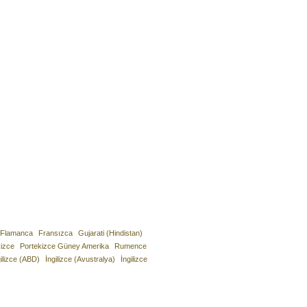
Flamanca
Fransızca
Gujarati (Hindistan)
izce
Portekizce Güney Amerika
Rumence
gilizce (ABD)
İngilizce (Avustralya)
İngilizce