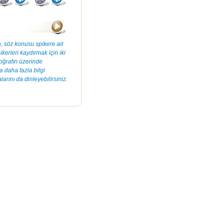
n, söz konusu spikere ait
kerleri kaydırmak için iki
toğrafın üzerinde
a daha fazla bilgi
arını da dinleyebilirsiniz.