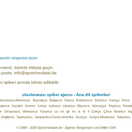
oparlör simgesine basın
rseniz, bizimle irtibata geçin.
e-posta: info@sprecherdatei.de
 spikeri anında tahsis edilebilir.
uluslararası spiker ajansı - Ana dil spikerleri
Avusturya Almancası
Boşnakça
Bulgarca
Danca
Endonezce
Estonca
Farsça
Fince
alanca
Kazakh
Korece
Lehçe
Letonca
Litvanca
Macarca
Norveççe
Peştuca
Portek
çe
Ukraynaca
Vietnamca
Yunanca
ca
en
ge
ku
lx
th
ti
Çekçe
Çince
İbranice
İn
(İngiltere)
İspanyolca
İspanyolca Güney Amerika
İsveççe
İsviçre Almancası
İtalyanca
© 1998 - 2026 Sprecherdatei.de - Agentur Bergemann und Willer GbR