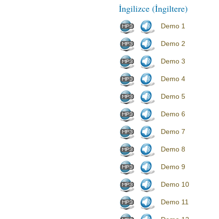
İngilizce (İngiltere)
Demo 1
Demo 2
Demo 3
Demo 4
Demo 5
Demo 6
Demo 7
Demo 8
Demo 9
Demo 10
Demo 11