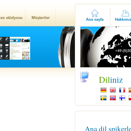
es stüdyosu
Müşteriler
Ana sayfa
Hakkımı
Dil
iniz
Ana dil spikerl