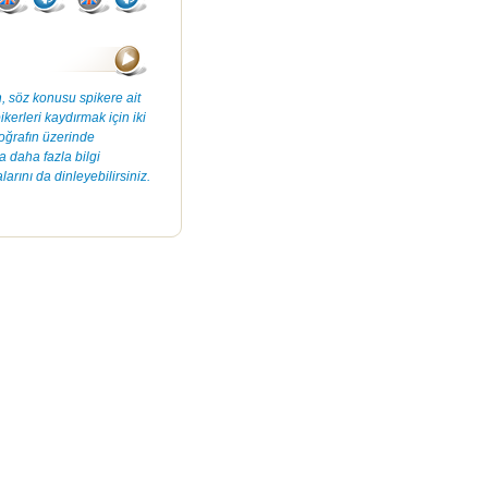
n, söz konusu spikere ait
kerleri kaydırmak için iki
toğrafın üzerinde
a daha fazla bilgi
arını da dinleyebilirsiniz.