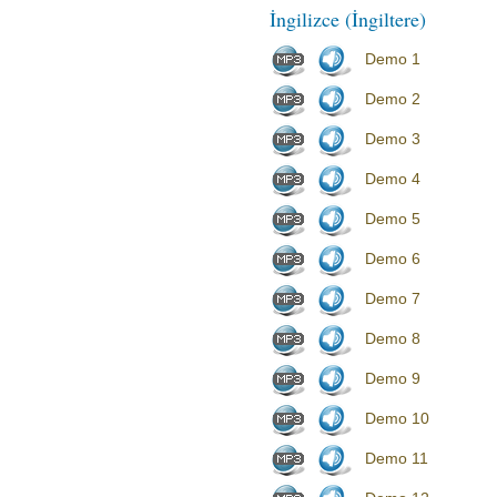
İngilizce (İngiltere)
Demo 1
Demo 2
Demo 3
Demo 4
Demo 5
Demo 6
Demo 7
Demo 8
Demo 9
Demo 10
Demo 11