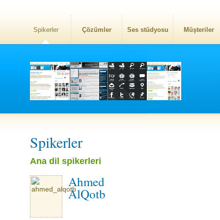
Spikerler
Çözümler
Ses stüdyosu
Müşteriler
Spikerler
Ana dil spikerleri
Ahmed
AlQotb