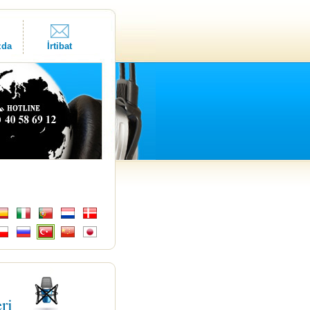
zda
İrtibat
eri