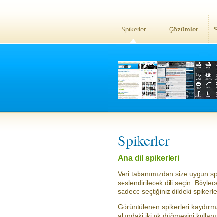
Spikerler
Çözümler
S
Spikerler
Ana dil spikerleri
Veri tabanımızdan size uygun spi
seslendirilecek dili seçin. Böylece
sadece seçtiğiniz dildeki spikerl
Görüntülenen spikerleri kaydırmak
altındaki iki ok düğmesini kullanı