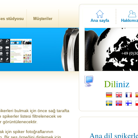
es stüdyosu
Müşteriler
Ana sayfa
Hakkımı
Dil
iniz
kerleri bulmak için önce sağ tarafta
 spikerler listesi filtrelenecek ve
er görüntülenecektir.
 için spiker fotoğraflarının
Ana dil spikerl
n. Bir ses örneğini dinlemek için