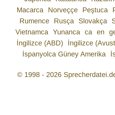
Macarca
Norveççe
Peştuca
Rumence
Rusça
Slovakça
Vietnamca
Yunanca
ca
en
g
İngilizce (ABD)
İngilizce (Avust
İspanyolca Güney Amerika
İ
© 1998 - 2026 Sprecherdatei.d