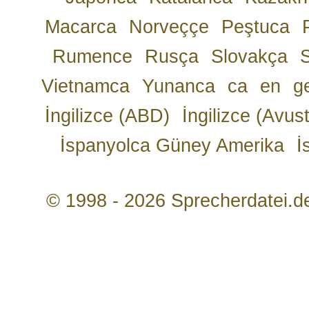
Macarca
Norveççe
Peştuca
Rumence
Rusça
Slovakça
Vietnamca
Yunanca
ca
en
g
İngilizce (ABD)
İngilizce (Avust
İspanyolca Güney Amerika
İ
© 1998 - 2026 Sprecherdatei.d