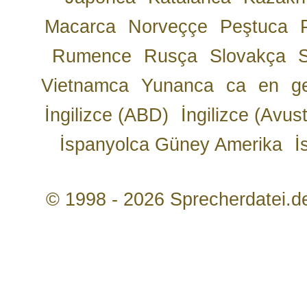
Macarca
Norveççe
Peştuca
Rumence
Rusça
Slovakça
Vietnamca
Yunanca
ca
en
g
İngilizce (ABD)
İngilizce (Avust
İspanyolca Güney Amerika
İ
© 1998 - 2026 Sprecherdatei.d